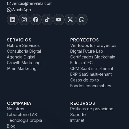
mail
ventas@fervilela.com
WhatsApp
SERVICIOS
PROYECTOS
Hub de Servicios
Ver todos los proyectos
Consultoria Digital
Digital Future Lab
Agencia Digital
Certificados Blockchain
Growth Marketing
FidelizaTEC
IA en Marketing
CRM SaaS multi-tenant
ERP SaaS multi-tenant
Casos de exito
Fondos concursables
COMPANIA
RECURSOS
Nosotros
Politicas de privacidad
Laboratorio LAB
Soporte
Tecnologia propia
Intranet
Blog