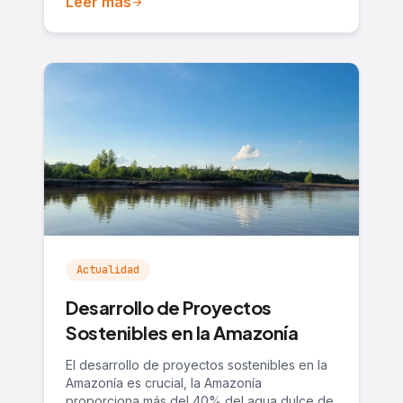
Leer más
arrow_forward
Actualidad
Desarrollo de Proyectos
Sostenibles en la Amazonía
El desarrollo de proyectos sostenibles en la
Amazonía es crucial, la Amazonía
proporciona más del 40% del agua dulce de