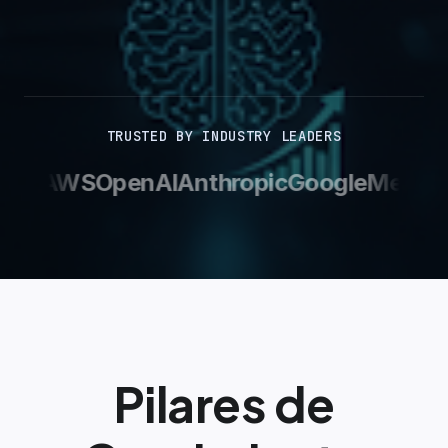
TRUSTED BY INDUSTRY LEADERS
pot
AWS
OpenAI
Anthropic
Google
Meta
Hu
Pilares de