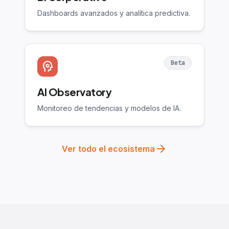
Dashboards avanzados y analítica predictiva.
Beta
psychology
AI Observatory
Monitoreo de tendencias y modelos de IA.
arrow_forward
Ver todo el ecosistema