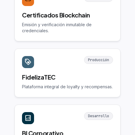
link
Certificados Blockchain
Emisión y verificación inmutable de
credenciales.
Producción
loyalty
FidelizaTEC
Plataforma integral de loyalty y recompensas.
Desarrollo
analytics
BI Corporativo