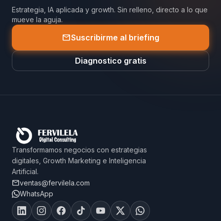
Estrategia, IA aplicada y growth. Sin relleno, directo a lo que
mueve la aguja.
mail
Suscribirme al briefing
Diagnostico gratis
Transformamos negocios con estrategias
digitales, Growth Marketing e Inteligencia
Artificial.
mail
ventas@fervilela.com
WhatsApp